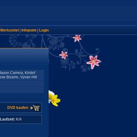
|
Merkzettel
|
Infopoint
|
Login
ason Carrera, Kristof
se Bizarre, Vyvan Hill
DVD kaufen
Laufzeit:
K/A