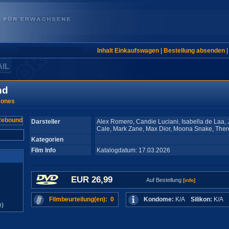
Inhalt Einkaufswagen
|
Bestellung absenden
AIL
nd
Jones
Darsteller
Alex Romero, Candie Luciani, Isabella de Laa, J
Cale, Mark Zane, Max Dior, Moona Snake, There
Kategorien
Film Info
Katalogdatum: 17.03.2026
EUR 26,99
Auf Bestellung
[info]
Filmbeurteilung(en): 0
Kondome:
K/A
Silikon:
K/A
e)