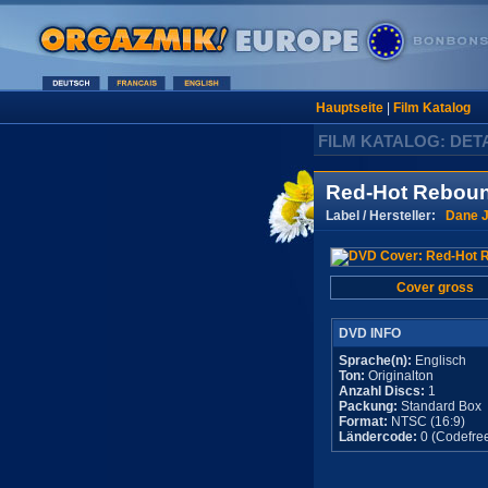
Hauptseite
|
Film Katalog
FILM KATALOG: DET
Red-Hot Rebou
Label / Hersteller:
Dane 
Cover gross
DVD INFO
Sprache(n):
Englisch
Ton:
Originalton
Anzahl Discs:
1
Packung:
Standard Box
Format:
NTSC (16:9)
Ländercode:
0 (Codefre