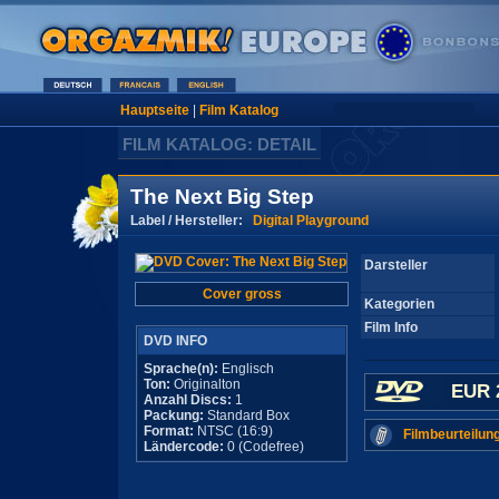
Hauptseite
|
Film Katalog
FILM KATALOG: DETAIL
The Next Big Step
Label / Hersteller:
Digital Playground
Darsteller
Cover gross
Kategorien
Film Info
DVD INFO
Sprache(n):
Englisch
Ton:
Originalton
EUR 
Anzahl Discs:
1
Packung:
Standard Box
Format:
NTSC (16:9)
Filmbeurteilun
Ländercode:
0 (Codefree)