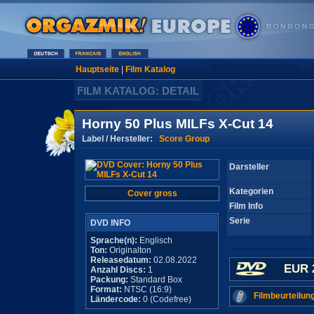
Hauptseite
|
Film Katalog
FILM KATALOG: DETAIL
Horny 50 Plus MILFs X-Cut 14
Label / Hersteller:
Score Group
Darsteller
Kategorien
Cover gross
Film Info
Serie
DVD INFO
Sprache(n):
Englisch
Ton:
Originalton
Releasedatum:
02.08.2022
EUR 
Anzahl Discs:
1
Packung:
Standard Box
Format:
NTSC (16:9)
Filmbeurteilun
Ländercode:
0 (Codefree)