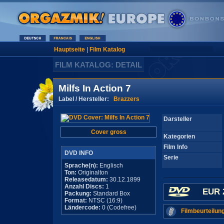
Hauptseite
|
Film Katalog
FILM KATALOG: DETAIL
Milfs In Action 7
Label / Hersteller:
Brazzers
Darsteller
Cover gross
Kategorien
Film Info
DVD INFO
Serie
Sprache(n):
Englisch
Ton:
Originalton
Releasedatum:
30.12.1899
Anzahl Discs:
1
EUR 
Packung:
Standard Box
Format:
NTSC (16:9)
Ländercode:
0 (Codefree)
Filmbeurteilun