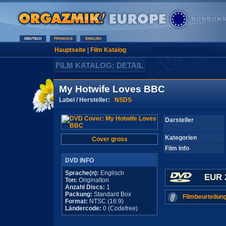
Hauptseite
|
Film Katalog
FILM KATALOG: DETAIL
My Hotwife Loves BBC
Label / Hersteller:
NSDS
Darsteller
Kategorien
Cover gross
Film Info
DVD INFO
Sprache(n):
Englisch
EUR 
Ton:
Originalton
Anzahl Discs:
1
Packung:
Standard Box
Filmbeurteilun
Format:
NTSC (16:9)
Ländercode:
0 (Codefree)