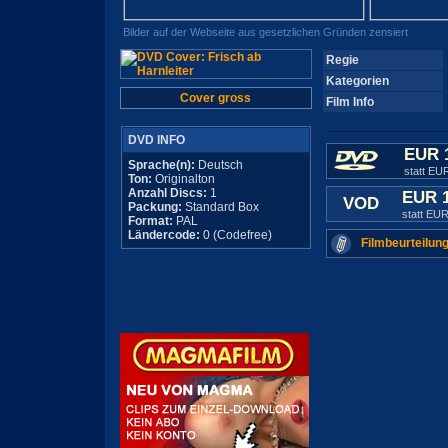
Bilder auf der Webseite aus gesetzlichen Gründen zensiert
Regie
Kategorien
Cover gross
Film Info
DVD INFO
EUR 
Sprache(n):
Deutsch
statt EU
Ton:
Originalton
Anzahl Discs:
1
EUR 
VOD
Packung:
Standard Box
statt EUR
Format:
PAL
Ländercode:
0 (Codefree)
Filmbeurteilung