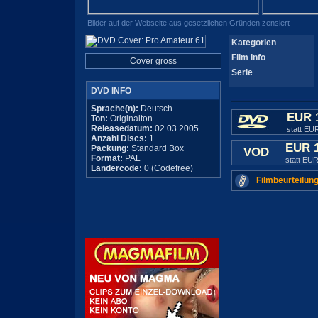
Bilder auf der Webseite aus gesetzlichen Gründen zensiert
Kategorien
Film Info
Cover gross
Serie
DVD INFO
Sprache(n):
Deutsch
EUR 
Ton:
Originalton
Releasedatum:
02.03.2005
statt EU
Anzahl Discs:
1
EUR 
Packung:
Standard Box
VOD
Format:
PAL
statt EUR
Ländercode:
0 (Codefree)
Filmbeurteilung