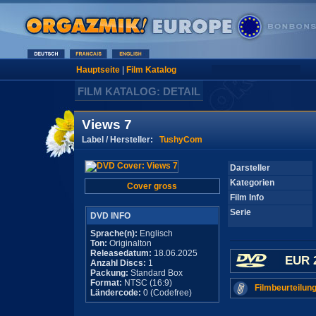
Hauptseite
|
Film Katalog
FILM KATALOG: DETAIL
Views 7
Label / Hersteller:
TushyCom
Darsteller
Kategorien
Cover gross
Film Info
Serie
DVD INFO
Sprache(n):
Englisch
Ton:
Originalton
Releasedatum:
18.06.2025
EUR 
Anzahl Discs:
1
Packung:
Standard Box
Format:
NTSC (16:9)
Filmbeurteilung
Ländercode:
0 (Codefree)