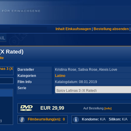
Inhalt Einkaufswagen
|
Bestellung absenden
AIL
(X Rated)
ite
Darsteller
Kristina Rose, Sativa Rose, Alexis Love
Kategorien
Latino
Film Info
Katalogdatum: 08.01.2019
Serie
EUR 29,99
Auf Bestellung
[info]
Filmbeurteilung(en): 0
Kondome:
K/A
Silikon:
K/A
)