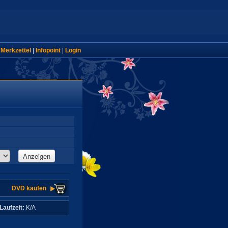
|
Merkzettel
|
Infopoint
|
Login
Anzeigen
DVD kaufen
Laufzeit:
K/A