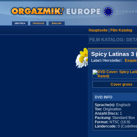
Hauptseite
|
Film Katalog
FILM KATALOG: DET
Spicy Latinas 3 
Label / Hersteller:
Exquis
Cover gross
DVD INFO
Sprache(n):
Englisch
Ton:
Originalton
Anzahl Discs:
1
Packung:
Standard Box
Format:
NTSC (16:9)
Ländercode:
0 (Codefree