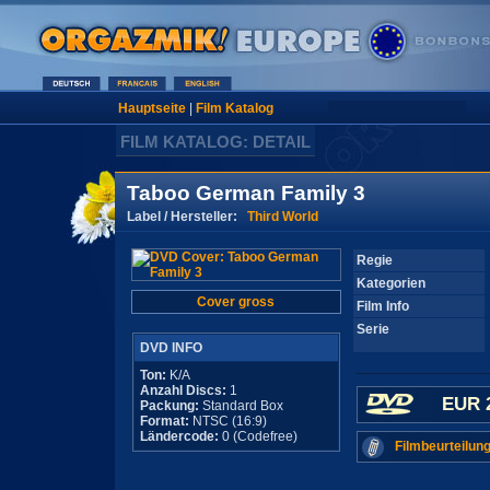
Hauptseite
|
Film Katalog
FILM KATALOG: DETAIL
Taboo German Family 3
Label / Hersteller:
Third World
Regie
Kategorien
Cover gross
Film Info
Serie
DVD INFO
Ton:
K/A
Anzahl Discs:
1
EUR 
Packung:
Standard Box
Format:
NTSC (16:9)
Ländercode:
0 (Codefree)
Filmbeurteilung