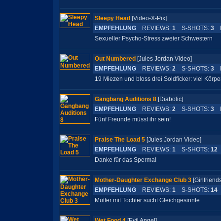
Sleepy Head
[Video-X-Pix]
EMPFEHLUNG
REVIEWS:
1
S-SHOTS:
3
L
Sexueller Psycho-Stress zweier Schwestern
Out Numbered
[Jules Jordan Video]
EMPFEHLUNG
REVIEWS:
2
S-SHOTS:
3
L
19 Miezen und bloss drei Soldficker: viel Körper
Gangbang Auditions 8
[Diabolic]
EMPFEHLUNG
REVIEWS:
2
S-SHOTS:
3
L
Fünf Freunde müsst ihr sein!
Praise The Load 5
[Jules Jordan Video]
EMPFEHLUNG
REVIEWS:
1
S-SHOTS:
12
Danke für das Sperma!
Mother-Daughter Exchange Club 3
[Girlfrie
EMPFEHLUNG
REVIEWS:
1
S-SHOTS:
14
Mutter mit Tochter sucht Gleichgesinnte
Wet Food 4
[Evil Angel]