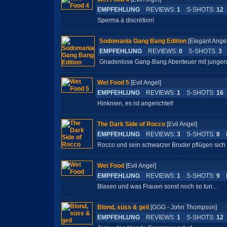
EMPFEHLUNG
REVIEWS:
1
S-SHOTS:
12
Sperma à discrétion!
Sodomania Gang Bang Edition
[Elegant An
EMPFEHLUNG
REVIEWS:
0
S-SHOTS:
3
L
Gnadenlose Gang-Bang Abenteuer mit jungen
Wet Food 5
[Evil Angel]
EMPFEHLUNG
REVIEWS:
1
S-SHOTS:
16
Hinknien, es ist angerichtet!
The Dark Side of Rocco
[Evil Angel]
EMPFEHLUNG
REVIEWS:
3
S-SHOTS:
8
L
Rocco und sein schwarzer Bruder pflügen sich 
Wet Food
[Evil Angel]
EMPFEHLUNG
REVIEWS:
1
S-SHOTS:
9
L
Blasen und was Frauen sonst noch so tun...
Blond, süss & geil
[GGG - John Thompson]
EMPFEHLUNG
REVIEWS:
1
S-SHOTS:
12