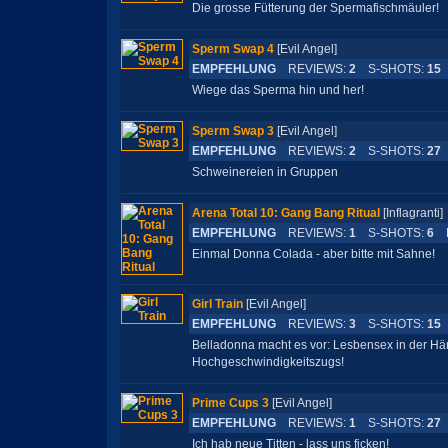
Die grosse Fütterung der Spermafischmäuler!
Sperm Swap 4
[Evil Angel]
EMPFEHLUNG
REVIEWS:
2
S-SHOTS:
15
Wiege das Sperma hin und her!
Sperm Swap 3
[Evil Angel]
EMPFEHLUNG
REVIEWS:
2
S-SHOTS:
27
Schweinereien in Gruppen
Arena Total 10: Gang Bang Ritual
[Inflagran
EMPFEHLUNG
REVIEWS:
1
S-SHOTS:
6
L
Einmal Donna Colada - aber bitte mit Sahne!
Girl Train
[Evil Angel]
EMPFEHLUNG
REVIEWS:
3
S-SHOTS:
15
Belladonna macht es vor: Lesbensex in der Hä
Hochgeschwindigkeitszugs!
Prime Cups 3
[Evil Angel]
EMPFEHLUNG
REVIEWS:
1
S-SHOTS:
27
Ich hab neue Titten - lass uns ficken!