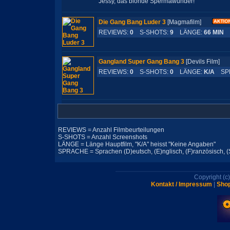
Jessy, das blonde Spermawunder!
Die Gang Bang Luder 3
[Magmafilm]
REVIEWS:
0
S-SHOTS:
9
LÄNGE:
66 MIN
S
Gangland Super Gang Bang 3
[Devils Film]
REVIEWS:
0
S-SHOTS:
0
LÄNGE:
K/A
SPR
REVIEWS = Anzahl Filmbeurteilungen
S-SHOTS = Anzahl Screenshots
LÄNGE = Länge Hauptfilm, "K/A" heisst "Keine Angaben"
SPRACHE = Sprachen (D)eutsch, (E)nglisch, (F)ranzösisch, (S)p
Copyright (
Kontakt / Impressum
|
Shop