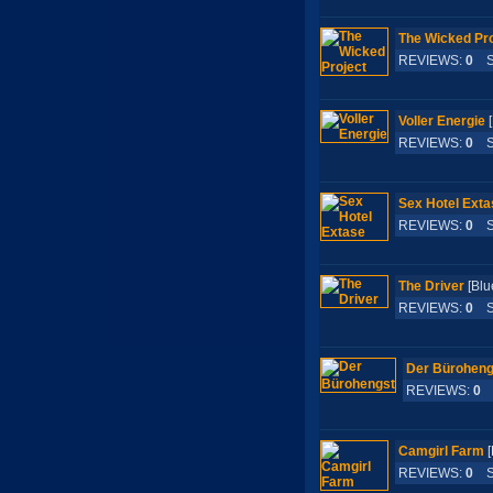
The Wicked Pro
REVIEWS:
0
S-
Voller Energie
REVIEWS:
0
S-
Sex Hotel Exta
REVIEWS:
0
S-
The Driver
[Bl
REVIEWS:
0
S-
Der Büroheng
REVIEWS:
0
S
Camgirl Farm
[
REVIEWS:
0
S-