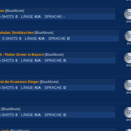
uxe
[BlueMovie]
SHOTS:
0
LÄNGE:
K/A
SPRACHE:
-
bhaber, Betthäschen
[BlueMovie]
S-SHOTS:
0
LÄNGE:
K/A
SPRACHE:
D
 - Flotter Dreier in Bayern
[BlueMovie]
SHOTS:
0
LÄNGE:
K/A
SPRACHE:
D
und die Krummen Dinger
[BlueMovie]
SHOTS:
0
LÄNGE:
K/A
SPRACHE:
D
t
[BlueMovie]
SHOTS:
0
LÄNGE:
K/A
SPRACHE:
D