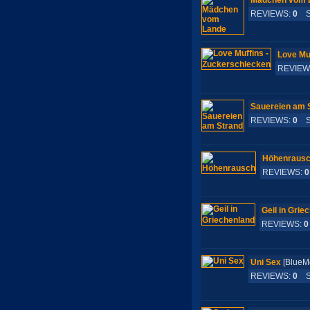
Mädchen vom 
REVIEWS:
0
S-
Love Mu
REVIEW
Sauereien am 
REVIEWS:
0
S-
Höhenraus
REVIEWS:
0
Geil in Grie
REVIEWS:
0
Uni Sex
[Blue
REVIEWS:
0
S-