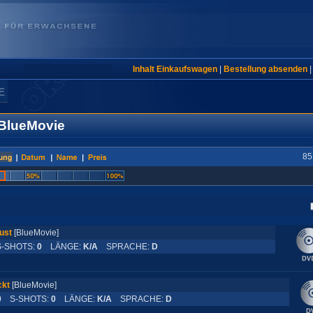
Inhalt Einkaufswagen
|
Bestellung absenden
E
 BlueMovie
85
ust
[BlueMovie]
SHOTS:
0
LÄNGE:
K/A
SPRACHE:
D
ckt
[BlueMovie]
0
S-SHOTS:
0
LÄNGE:
K/A
SPRACHE:
D