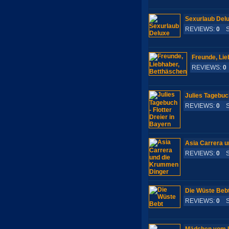
Sexurlaub Del
REVIEWS:
0
S-
Freunde, Lie
REVIEWS:
0
Julies Tagebuch
REVIEWS:
0
S-
Asia Carrera 
REVIEWS:
0
S-
Die Wüste Beb
REVIEWS:
0
S-