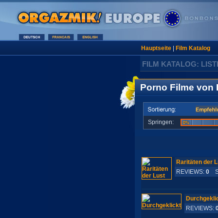
Hauptseite
|
Film Katalog
FILM KATALOG: LIST
Porno Filme von
Springen:
Raritäten der L
REVIEWS:
0
S-
Durchgekli
REVIEWS: