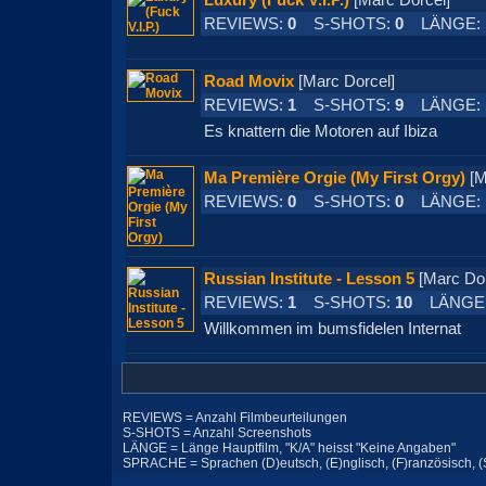
Luxury (Fuck V.I.P.)
[Marc Dorcel]
REVIEWS:
0
S-SHOTS:
0
LÄNGE:
Road Movix
[Marc Dorcel]
REVIEWS:
1
S-SHOTS:
9
LÄNGE:
Es knattern die Motoren auf Ibiza
Ma Première Orgie (My First Orgy)
[M
REVIEWS:
0
S-SHOTS:
0
LÄNGE:
Russian Institute - Lesson 5
[Marc D
REVIEWS:
1
S-SHOTS:
10
LÄNGE
Willkommen im bumsfidelen Internat
REVIEWS = Anzahl Filmbeurteilungen
S-SHOTS = Anzahl Screenshots
LÄNGE = Länge Hauptfilm, "K/A" heisst "Keine Angaben"
SPRACHE = Sprachen (D)eutsch, (E)nglisch, (F)ranzösisch, (S)p