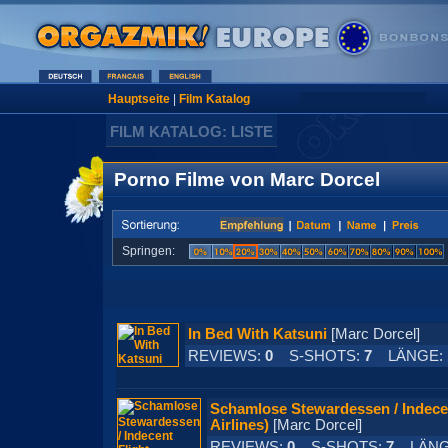
Hauptseite
|
Film Katalog
FILM KATALOG: LISTE
Porno Filme von Marc Dorcel
Springen:
In Bed With Katsuni
[Marc Dorcel]
REVIEWS:
0
S-SHOTS:
7
LÄNGE:
Schamlose Stewardessen / Indecen
Airlines)
[Marc Dorcel]
REVIEWS:
0
S-SHOTS:
7
LÄNG