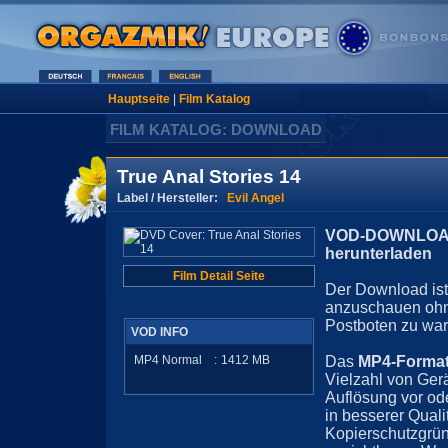
Hauptseite
|
Film Katalog
FILM KATALOG: DOWNLOAD
True Anal Stories 14
Label / Hersteller:
Evil Angel
VOD-DOWNLOAD 
herunterladen
Film Detail Seite
Der Download ist 
anzuschauen ohn
Postboten zu war
VOD INFO
MP4 Normal
:
1412
MB
Das
MP4-Forma
Vielzahl von Ger
Auflösung vor ode
in besserer Quali
Kopierschutzgrün