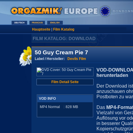
Hauptseite
|
Film Katalog
FILM KATALOG: DOWNLOAD
50 Guy Cream Pie 7
Label / Hersteller:
Devils Film
VOD-DOWNLOAD 
herunterladen
Film Detail Seite
Der Download ist 
anzuschauen ohn
Postboten zu war
VOD INFO
MP4 Normal
:
828
MB
Das
MP4-Forma
Vielzahl von Ger
Auflösung vor ode
in besserer Quali
Kopierschutzgrün