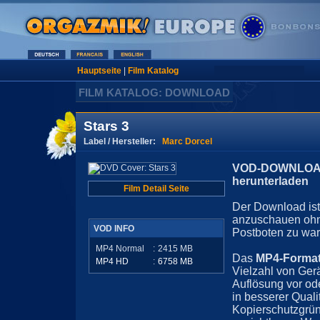
Hauptseite
|
Film Katalog
FILM KATALOG: DOWNLOAD
Stars 3
Label / Hersteller:
Marc Dorcel
VOD-DOWNLOAD 
herunterladen
Film Detail Seite
Der Download ist 
anzuschauen ohn
VOD INFO
Postboten zu war
MP4 Normal
:
2415
MB
Das
MP4-Forma
MP4 HD
:
6758
MB
Vielzahl von Ger
Auflösung vor ode
in besserer Quali
Kopierschutzgrün