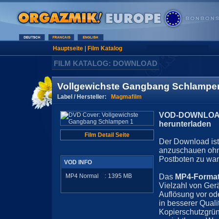
Hauptseite
|
Film Katalog
FILM KATALOG: DOWNLOAD
Vollgewichste Gangbang Schlampe
Label / Hersteller:
Magmafilm
VOD-DOWNLOAD 
herunterladen
Film Detail Seite
Der Download ist 
anzuschauen ohn
Postboten zu war
VOD INFO
MP4 Normal
:
1395
MB
Das
MP4-Forma
Vielzahl von Ger
Auflösung vor ode
in besserer Quali
Kopierschutzgrün