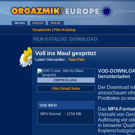
Hauptseite
|
Film Katalog
FILM KATALOG: DOWNLOAD
Voll ins Maul gespritzt
Label / Hersteller:
Tabu Film
VOD-DOWNLOAD 
herunterladen
Der Download ist 
Film Detail Seite
anzuschauen ohn
Postboten zu war
VOD INFO
Das
MP4-Forma
MP4 Normal
:
1256
MB
Vielzahl von Ger
Auflösung vor ode
in besserer Quali
Kopierschutzgrün