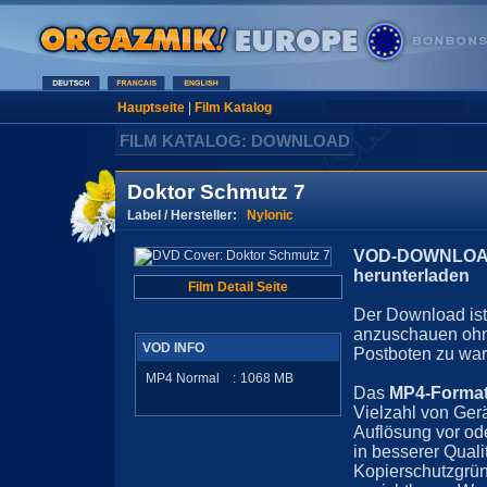
Hauptseite
|
Film Katalog
FILM KATALOG: DOWNLOAD
Doktor Schmutz 7
Label / Hersteller:
Nylonic
VOD-DOWNLOAD 
herunterladen
Film Detail Seite
Der Download ist 
anzuschauen ohn
VOD INFO
Postboten zu war
MP4 Normal
:
1068
MB
Das
MP4-Forma
Vielzahl von Ger
Auflösung vor ode
in besserer Quali
Kopierschutzgrün