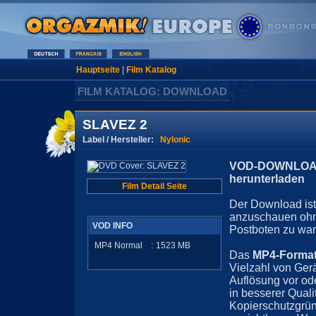
Hauptseite
|
Film Katalog
FILM KATALOG: DOWNLOAD
SLAVEZ 2
Label / Hersteller:
Nylonic
VOD-DOWNLOAD 
herunterladen
Film Detail Seite
Der Download ist 
anzuschauen ohn
VOD INFO
Postboten zu war
MP4 Normal
:
1523
MB
Das
MP4-Forma
Vielzahl von Ger
Auflösung vor ode
in besserer Quali
Kopierschutzgrün