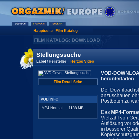
Hauptseite
|
Film Katalog
FILM KATALOG: DOWNLOAD
Stellungssuche
Label / Hersteller:
Herzog Video
VOD-DOWNLOAD 
herunterladen
Film Detail Seite
Der Download ist 
anzuschauen ohn
VOD INFO
Postboten zu war
MP4 Normal
:
1188
MB
Das
MP4-Forma
Vielzahl von Ger
Auflösung vor ode
in besserer Quali
Kopierschutzgrün