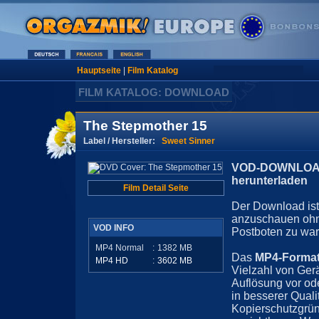
Hauptseite
|
Film Katalog
FILM KATALOG: DOWNLOAD
The Stepmother 15
Label / Hersteller:
Sweet Sinner
VOD-DOWNLOAD 
herunterladen
Film Detail Seite
Der Download ist 
anzuschauen ohn
VOD INFO
Postboten zu war
MP4 Normal
:
1382
MB
Das
MP4-Forma
MP4 HD
:
3602
MB
Vielzahl von Ger
Auflösung vor ode
in besserer Quali
Kopierschutzgrün