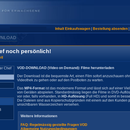
Inhalt Einkaufswagen
|
Bestellung absenden
WNLOAD
hef noch persönlich!
il
VOD-DOWNLOAD (Video on Demand): Filme herunterladen
Der Download ist die bequemste Art, einen Film sofort anzuschauen oh
Videothek zu gehen oder auf den Postboten zu warten.
Das
MP4-Format
ist das modernere Format und lässt sich auf einer Vie
von Geräten abspielen. Standardmässig liegen die Filme in DVD-Auflö
vor oder, falls vorhanden, in
HD-Auflösung
(Full HD) und somit in besse
Die Dateien sind aus Kopierschutzgründen mit einem auf den Kunden pe
unsichtbaren Wasserzeichen versehen.
B
Weitere Informationen
FAQ: Regelmässig gestellte Fragen VOD
Allgemeine Nutzungsbedingungen