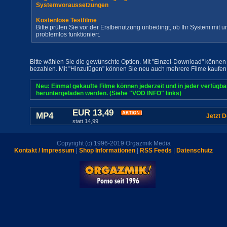
Systemvoraussetzungen
Kostenlose Testfilme
Bitte prüfen Sie vor der Erstbenutzung unbedingt, ob Ihr System mit
problemlos funktioniert.
Bitte wählen Sie die gewünschte Option. Mit "Einzel-Download" können 
bezahlen. Mit "Hinzufügen" können Sie neu auch mehrere Filme kaufen
Neu: Einmal gekaufte Filme können jederzeit und in jeder verfügb
heruntergeladen werden. (Siehe "VOD INFO" links)
EUR 13,49
MP4
Jetzt 
statt 14,99
Copyright (c) 1996-2019 Orgazmik Media
Kontakt / Impressum
|
Shop Informationen
|
RSS Feeds
|
Datenschutz