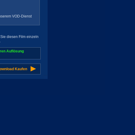
 unserem VOD-Dienst
Sie diesen Film einzeln
.
aren Auflösung
Download Kaufen