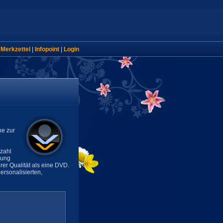
|
Merkzettel
|
Infopoint
|
Login
ne zur
lzahl
sung
rer Qualität als eine DVD.
rsonalisierten,