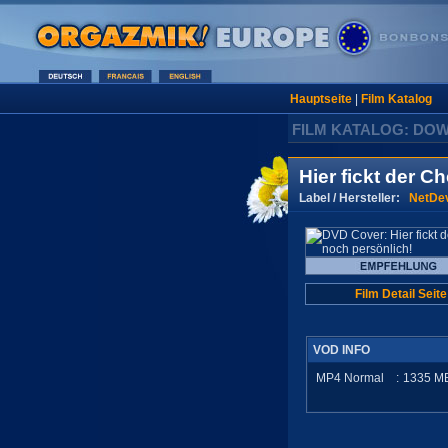
Hauptseite
|
Film Katalog
FILM KATALOG: DO
Hier fickt der C
Label / Hersteller:
NetDev
Film Detail Seite
VOD INFO
MP4 Normal
:
1335
M