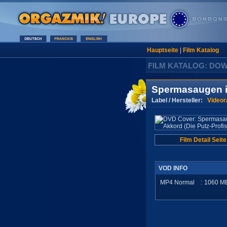
Hauptseite
|
Film Katalog
FILM KATALOG: DO
Spermasaugen im
Label / Hersteller:
Video
Film Detail Seite
VOD INFO
MP4 Normal
:
1060
M