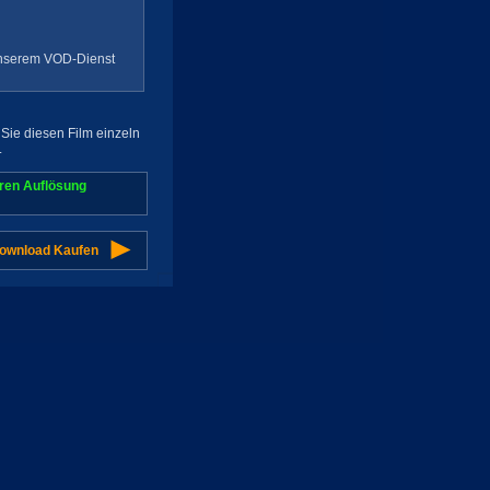
 unserem VOD-Dienst
Sie diesen Film einzeln
.
aren Auflösung
Download Kaufen