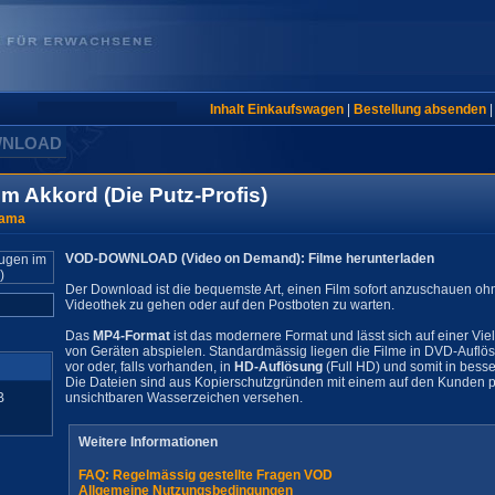
Inhalt Einkaufswagen
|
Bestellung absenden
WNLOAD
 Akkord (Die Putz-Profis)
rama
VOD-DOWNLOAD (Video on Demand): Filme herunterladen
Der Download ist die bequemste Art, einen Film sofort anzuschauen oh
Videothek zu gehen oder auf den Postboten zu warten.
Das
MP4-Format
ist das modernere Format und lässt sich auf einer Vie
von Geräten abspielen. Standardmässig liegen die Filme in DVD-Auflö
vor oder, falls vorhanden, in
HD-Auflösung
(Full HD) und somit in besse
Die Dateien sind aus Kopierschutzgründen mit einem auf den Kunden pe
B
unsichtbaren Wasserzeichen versehen.
Weitere Informationen
FAQ: Regelmässig gestellte Fragen VOD
Allgemeine Nutzungsbedingungen