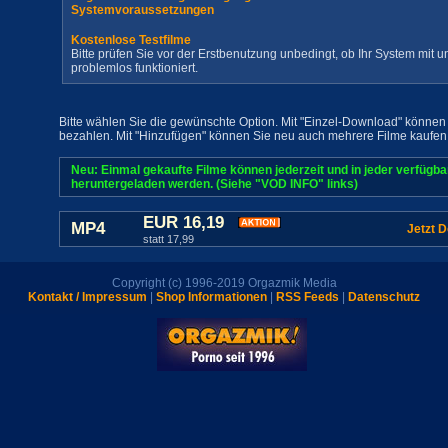
Systemvoraussetzungen
Kostenlose Testfilme
Bitte prüfen Sie vor der Erstbenutzung unbedingt, ob Ihr System mit
problemlos funktioniert.
Bitte wählen Sie die gewünschte Option. Mit "Einzel-Download" können 
bezahlen. Mit "Hinzufügen" können Sie neu auch mehrere Filme kaufen
Neu: Einmal gekaufte Filme können jederzeit und in jeder verfügb
heruntergeladen werden. (Siehe "VOD INFO" links)
EUR 16,19
MP4
Jetzt 
statt 17,99
Copyright (c) 1996-2019 Orgazmik Media
Kontakt / Impressum
|
Shop Informationen
|
RSS Feeds
|
Datenschutz