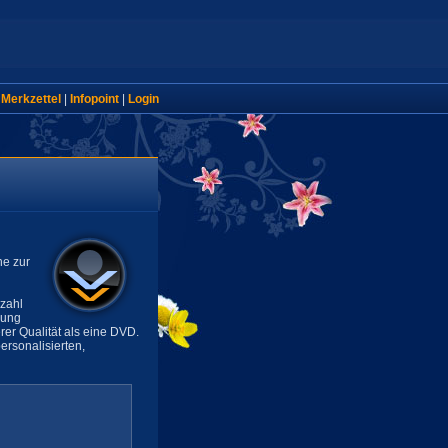
|
Merkzettel
|
Infopoint
|
Login
ne zur
lzahl
sung
rer Qualität als eine DVD.
rsonalisierten,