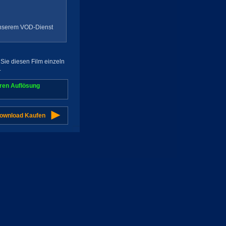
 unserem VOD-Dienst
Sie diesen Film einzeln
.
aren Auflösung
Download Kaufen