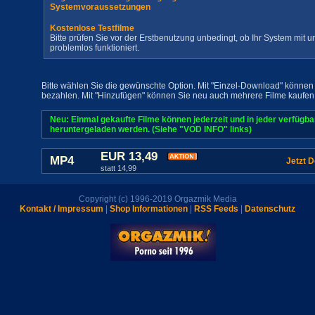
Systemvoraussetzungen
Kostenlose Testfilme
Bitte prüfen Sie vor der Erstbenutzung unbedingt, ob Ihr System mit
problemlos funktioniert.
Bitte wählen Sie die gewünschte Option. Mit "Einzel-Download" können 
bezahlen. Mit "Hinzufügen" können Sie neu auch mehrere Filme kaufen
Neu: Einmal gekaufte Filme können jederzeit und in jeder verfügb
heruntergeladen werden. (Siehe "VOD INFO" links)
EUR 13,49
MP4
Jetzt 
statt 14,99
Copyright (c) 1996-2019 Orgazmik Media
Kontakt / Impressum
|
Shop Informationen
|
RSS Feeds
|
Datenschutz