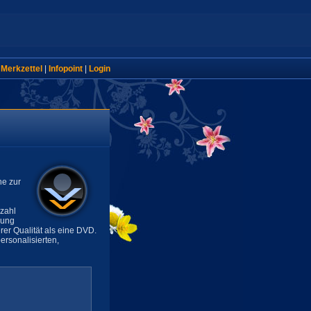
|
Merkzettel
|
Infopoint
|
Login
ne zur
lzahl
sung
rer Qualität als eine DVD.
rsonalisierten,