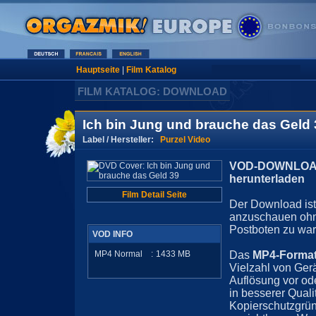
Hauptseite
|
Film Katalog
FILM KATALOG: DOWNLOAD
Ich bin Jung und brauche das Geld 
Label / Hersteller:
Purzel Video
VOD-DOWNLOAD 
herunterladen
Film Detail Seite
Der Download ist 
anzuschauen ohn
Postboten zu war
VOD INFO
MP4 Normal
:
1433
MB
Das
MP4-Forma
Vielzahl von Ger
Auflösung vor ode
in besserer Quali
Kopierschutzgrün