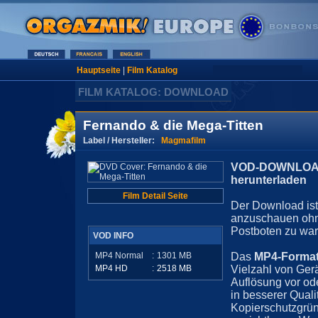
Hauptseite
|
Film Katalog
FILM KATALOG: DOWNLOAD
Fernando & die Mega-Titten
Label / Hersteller:
Magmafilm
VOD-DOWNLOAD 
herunterladen
Film Detail Seite
Der Download ist 
anzuschauen ohn
Postboten zu war
VOD INFO
MP4 Normal
:
1301
MB
Das
MP4-Forma
MP4 HD
:
2518
MB
Vielzahl von Ger
Auflösung vor ode
in besserer Quali
Kopierschutzgrün