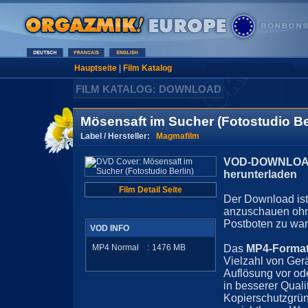
Hauptseite
|
Film Katalog
FILM KATALOG: DOWNLOAD
Mösensaft im Sucher (Fotostudio Be
Label / Hersteller:
Magmafilm
VOD-DOWNLOAD 
herunterladen
Film Detail Seite
Der Download ist 
anzuschauen ohn
Postboten zu war
VOD INFO
MP4 Normal
:
1476
MB
Das
MP4-Forma
Vielzahl von Ger
Auflösung vor ode
in besserer Quali
Kopierschutzgrün