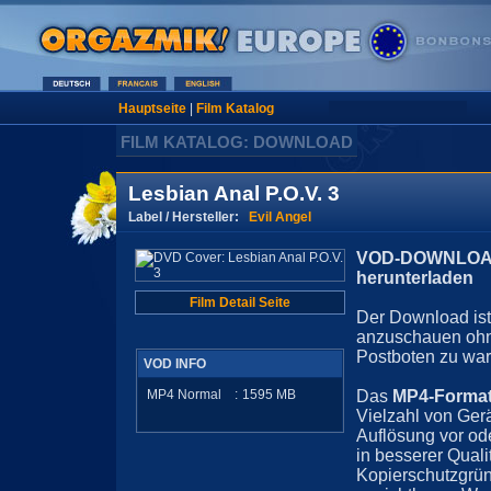
Hauptseite
|
Film Katalog
FILM KATALOG: DOWNLOAD
Lesbian Anal P.O.V. 3
Label / Hersteller:
Evil Angel
VOD-DOWNLOAD 
herunterladen
Film Detail Seite
Der Download ist 
anzuschauen ohn
Postboten zu war
VOD INFO
MP4 Normal
:
1595
MB
Das
MP4-Forma
Vielzahl von Ger
Auflösung vor ode
in besserer Quali
Kopierschutzgrün