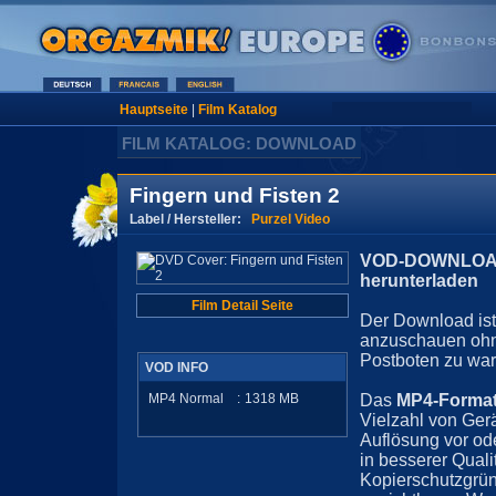
Hauptseite
|
Film Katalog
FILM KATALOG: DOWNLOAD
Fingern und Fisten 2
Label / Hersteller:
Purzel Video
VOD-DOWNLOAD 
herunterladen
Film Detail Seite
Der Download ist 
anzuschauen ohn
Postboten zu war
VOD INFO
MP4 Normal
:
1318
MB
Das
MP4-Forma
Vielzahl von Ger
Auflösung vor ode
in besserer Quali
Kopierschutzgrün