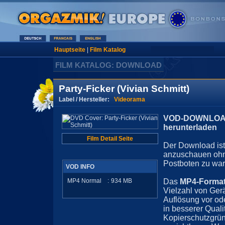
Hauptseite
|
Film Katalog
FILM KATALOG: DOWNLOAD
Party-Ficker (Vivian Schmitt)
Label / Hersteller:
Videorama
VOD-DOWNLOAD 
herunterladen
Film Detail Seite
Der Download ist 
anzuschauen ohn
Postboten zu war
VOD INFO
MP4 Normal
:
934
MB
Das
MP4-Forma
Vielzahl von Ger
Auflösung vor ode
in besserer Quali
Kopierschutzgrün