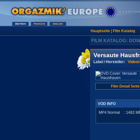
Hauptseite
|
Film Katalog
FILM KATALOG: DO
Versaute Hausf
Label / Hersteller:
Video
Film Detail Seite
VOD INFO
MP4 Normal
:
1482
M