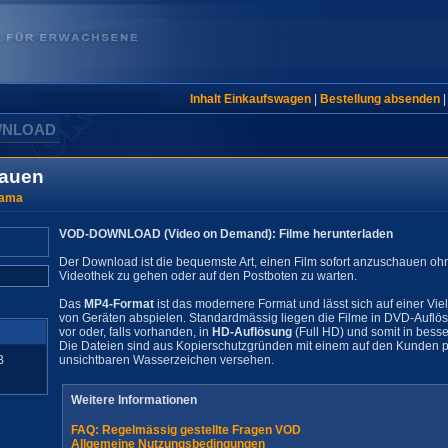
Inhalt Einkaufswagen
|
Bestellung absenden
WNLOAD
rauen
rama
VOD-DOWNLOAD (Video on Demand): Filme herunterladen
Der Download ist die bequemste Art, einen Film sofort anzuschauen oh
Videothek zu gehen oder auf den Postboten zu warten.
Das
MP4-Format
ist das modernere Format und lässt sich auf einer Vie
von Geräten abspielen. Standardmässig liegen die Filme in DVD-Auflö
vor oder, falls vorhanden, in
HD-Auflösung
(Full HD) und somit in besse
Die Dateien sind aus Kopierschutzgründen mit einem auf den Kunden pe
B
unsichtbaren Wasserzeichen versehen.
Weitere Informationen
FAQ: Regelmässig gestellte Fragen VOD
Allgemeine Nutzungsbedingungen