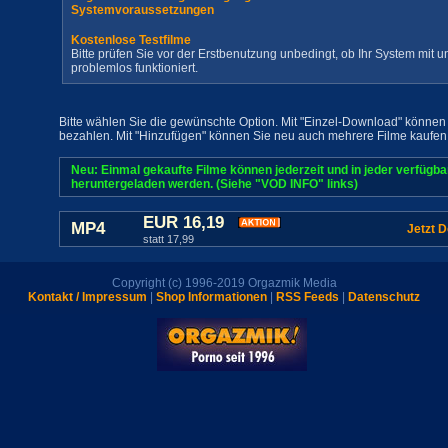
Systemvoraussetzungen
Kostenlose Testfilme
Bitte prüfen Sie vor der Erstbenutzung unbedingt, ob Ihr System mit
problemlos funktioniert.
Bitte wählen Sie die gewünschte Option. Mit "Einzel-Download" können 
bezahlen. Mit "Hinzufügen" können Sie neu auch mehrere Filme kaufen
Neu: Einmal gekaufte Filme können jederzeit und in jeder verfügb
heruntergeladen werden. (Siehe "VOD INFO" links)
EUR 16,19
MP4
Jetzt 
statt 17,99
Copyright (c) 1996-2019 Orgazmik Media
Kontakt / Impressum
|
Shop Informationen
|
RSS Feeds
|
Datenschutz