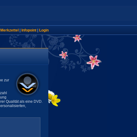
|
Merkzettel
|
Infopoint
|
Login
ne zur
lzahl
sung
rer Qualität als eine DVD.
rsonalisierten,