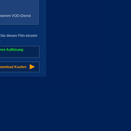
 unserem VOD-Dienst
Sie diesen Film einzeln
.
aren Auflösung
Download Kaufen