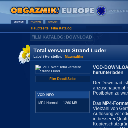
Hauptseite
|
Film Katalog
FILM KATALOG: DOWNLOAD
Total versaute Strand Luder
Label / Hersteller:
Magmafilm
VOD-DOWNLOAD 
herunterladen
Film Detail Seite
Der Download ist 
anzuschauen ohn
Postboten zu war
VOD INFO
MP4 Normal
:
1260
MB
Das
MP4-Forma
Vielzahl von Ger
Auflösung vor ode
in besserer Quali
Kopierschutzgrün