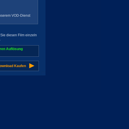
 unserem VOD-Dienst
Sie diesen Film einzeln
.
aren Auflösung
Download Kaufen