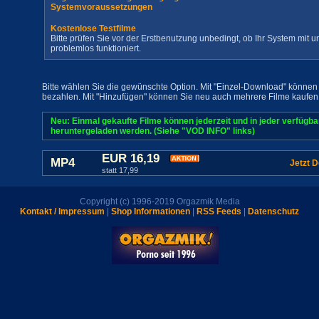
Systemvoraussetzungen
Kostenlose Testfilme
Bitte prüfen Sie vor der Erstbenutzung unbedingt, ob Ihr System mit
problemlos funktioniert.
Bitte wählen Sie die gewünschte Option. Mit "Einzel-Download" können 
bezahlen. Mit "Hinzufügen" können Sie neu auch mehrere Filme kaufen
Neu: Einmal gekaufte Filme können jederzeit und in jeder verfügb
heruntergeladen werden. (Siehe "VOD INFO" links)
EUR 16,19
MP4
Jetzt 
statt 17,99
Copyright (c) 1996-2019 Orgazmik Media
Kontakt / Impressum
|
Shop Informationen
|
RSS Feeds
|
Datenschutz