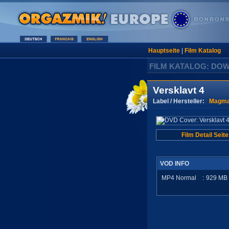
Hauptseite
|
Film Katalog
FILM KATALOG: DO
Versklavt 4
Label / Hersteller:
Magma
Film Detail Seite
VOD INFO
MP4 Normal
:
929
MB