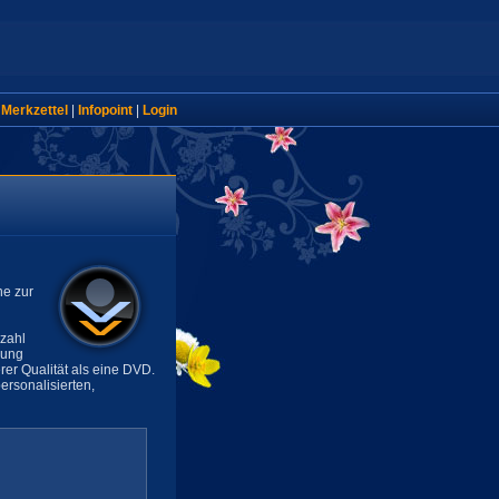
|
Merkzettel
|
Infopoint
|
Login
ne zur
lzahl
sung
rer Qualität als eine DVD.
rsonalisierten,