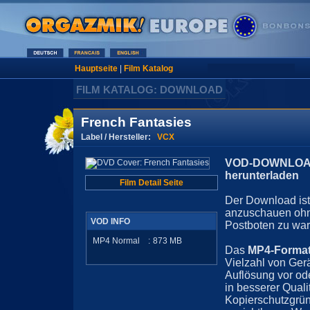
Hauptseite
|
Film Katalog
FILM KATALOG: DOWNLOAD
French Fantasies
Label / Hersteller:
VCX
VOD-DOWNLOAD 
herunterladen
Film Detail Seite
Der Download ist 
anzuschauen ohn
VOD INFO
Postboten zu war
MP4 Normal
:
873
MB
Das
MP4-Forma
Vielzahl von Ger
Auflösung vor ode
in besserer Quali
Kopierschutzgrün