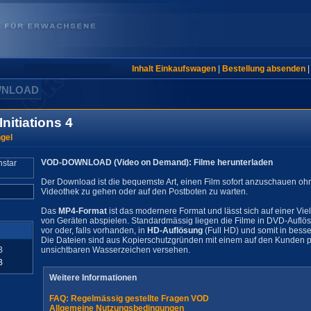
Inhalt Einkaufswagen
|
Bestellung absenden
WNLOAD
nitiations 4
ngel
VOD-DOWNLOAD (Video on Demand): Filme herunterladen
Der Download ist die bequemste Art, einen Film sofort anzuschauen oh
Videothek zu gehen oder auf den Postboten zu warten.
Das
MP4-Format
ist das modernere Format und lässt sich auf einer Vie
von Geräten abspielen. Standardmässig liegen die Filme in DVD-Auflö
vor oder, falls vorhanden, in
HD-Auflösung
(Full HD) und somit in besse
Die Dateien sind aus Kopierschutzgründen mit einem auf den Kunden pe
B
unsichtbaren Wasserzeichen versehen.
B
Weitere Informationen
FAQ: Regelmässig gestellte Fragen VOD
Allgemeine Nutzungsbedingungen