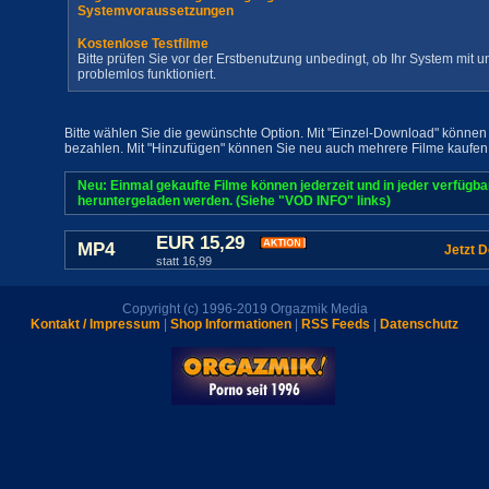
Systemvoraussetzungen
Kostenlose Testfilme
Bitte prüfen Sie vor der Erstbenutzung unbedingt, ob Ihr System mit
problemlos funktioniert.
Bitte wählen Sie die gewünschte Option. Mit "Einzel-Download" können 
bezahlen. Mit "Hinzufügen" können Sie neu auch mehrere Filme kaufen
Neu: Einmal gekaufte Filme können jederzeit und in jeder verfügb
heruntergeladen werden. (Siehe "VOD INFO" links)
EUR 15,29
MP4
Jetzt 
statt 16,99
Copyright (c) 1996-2019 Orgazmik Media
Kontakt / Impressum
|
Shop Informationen
|
RSS Feeds
|
Datenschutz