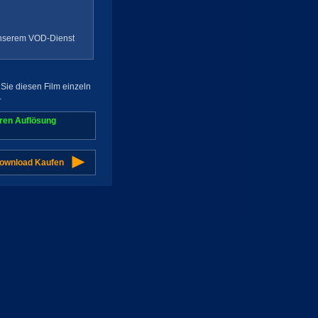
 unserem VOD-Dienst
Sie diesen Film einzeln
.
aren Auflösung
Download Kaufen