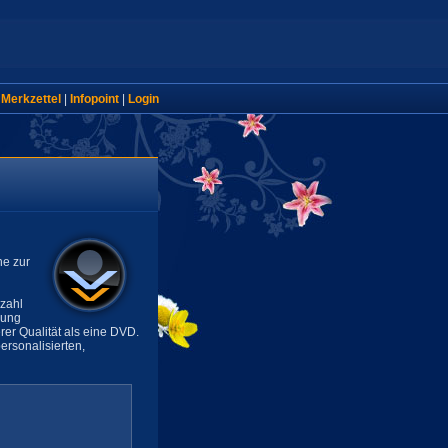
|
Merkzettel
|
Infopoint
|
Login
ne zur
lzahl
sung
rer Qualität als eine DVD.
rsonalisierten,