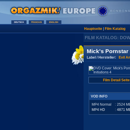
Hauptseite
|
Film Katalog
FILM KATALOG: DO
Mick's Pornstar I
Label / Hersteller:
Evil A
Film Detail Seite
VOD INFO
MP4 Normal
:
2524
M
MP4 HD
:
4871
M