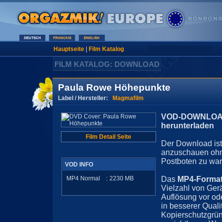
Hauptseite
|
Film Katalog
FILM KATALOG: DOWNLOAD
Paula Rowe Höhepunkte
Label / Hersteller:
Magmafilm
VOD-DOWNLOAD 
herunterladen
Film Detail Seite
Der Download ist 
anzuschauen ohn
Postboten zu war
VOD INFO
MP4 Normal
:
2230
MB
Das
MP4-Forma
Vielzahl von Ger
Auflösung vor ode
in besserer Quali
Kopierschutzgrün