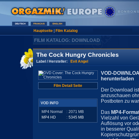
Hauptseite
|
Film Katalog
FILM KATALOG: DOWNLOAD
The Cock Hungry Chronicles
Label / Hersteller:
Evil Angel
VOD-DOWNLOAD 
herunterladen
Film Detail Seite
Der Download ist 
anzuschauen ohn
Postboten zu war
VOD INFO
MP4 Normal
:
2071
MB
Das
MP4-Forma
MP4 HD
:
5345
MB
Vielzahl von Ger
Auflösung vor ode
in besserer Quali
Kopierschutzgrün