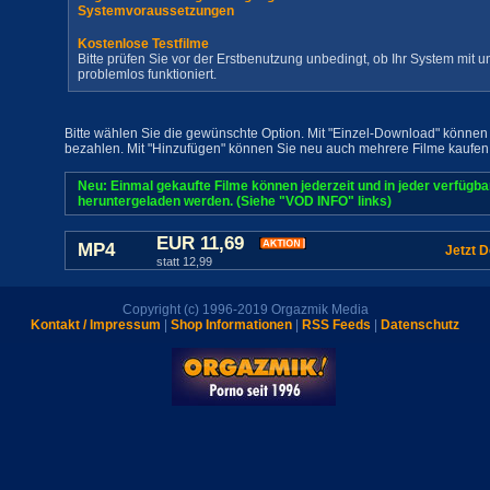
Systemvoraussetzungen
Kostenlose Testfilme
Bitte prüfen Sie vor der Erstbenutzung unbedingt, ob Ihr System mit
problemlos funktioniert.
Bitte wählen Sie die gewünschte Option. Mit "Einzel-Download" können 
bezahlen. Mit "Hinzufügen" können Sie neu auch mehrere Filme kaufen
Neu: Einmal gekaufte Filme können jederzeit und in jeder verfügb
heruntergeladen werden. (Siehe "VOD INFO" links)
EUR 11,69
MP4
Jetzt 
statt 12,99
Copyright (c) 1996-2019 Orgazmik Media
Kontakt / Impressum
|
Shop Informationen
|
RSS Feeds
|
Datenschutz