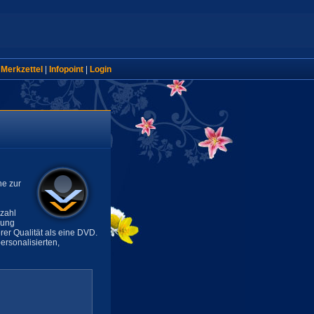
|
Merkzettel
|
Infopoint
|
Login
ne zur
lzahl
sung
rer Qualität als eine DVD.
rsonalisierten,