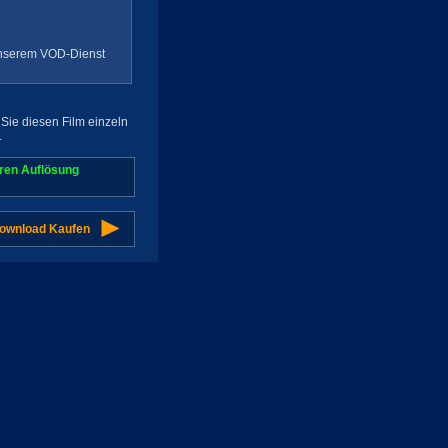
 unserem VOD-Dienst
Sie diesen Film einzeln
.
aren Auflösung
Download Kaufen