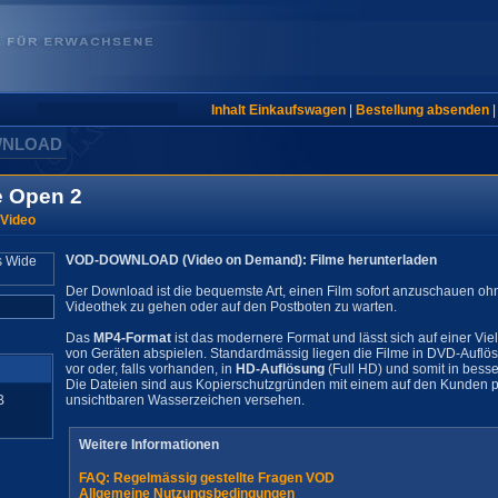
Inhalt Einkaufswagen
|
Bestellung absenden
WNLOAD
e Open 2
 Video
VOD-DOWNLOAD (Video on Demand): Filme herunterladen
Der Download ist die bequemste Art, einen Film sofort anzuschauen oh
Videothek zu gehen oder auf den Postboten zu warten.
Das
MP4-Format
ist das modernere Format und lässt sich auf einer Vie
von Geräten abspielen. Standardmässig liegen die Filme in DVD-Auflö
vor oder, falls vorhanden, in
HD-Auflösung
(Full HD) und somit in besse
Die Dateien sind aus Kopierschutzgründen mit einem auf den Kunden pe
B
unsichtbaren Wasserzeichen versehen.
Weitere Informationen
FAQ: Regelmässig gestellte Fragen VOD
Allgemeine Nutzungsbedingungen