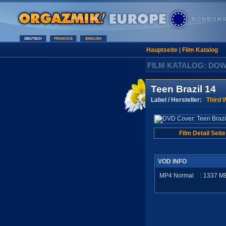
Hauptseite
|
Film Katalog
FILM KATALOG: DO
Teen Brazil 14
Label / Hersteller:
Third 
Film Detail Seite
VOD INFO
MP4 Normal
:
1337
M