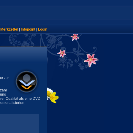
|
Merkzettel
|
Infopoint
|
Login
ne zur
lzahl
sung
rer Qualität als eine DVD.
rsonalisierten,