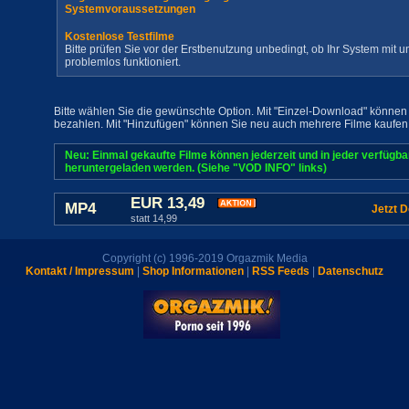
Systemvoraussetzungen
Kostenlose Testfilme
Bitte prüfen Sie vor der Erstbenutzung unbedingt, ob Ihr System mit
problemlos funktioniert.
Bitte wählen Sie die gewünschte Option. Mit "Einzel-Download" können 
bezahlen. Mit "Hinzufügen" können Sie neu auch mehrere Filme kaufen
Neu: Einmal gekaufte Filme können jederzeit und in jeder verfügb
heruntergeladen werden. (Siehe "VOD INFO" links)
EUR 13,49
MP4
Jetzt 
statt 14,99
Copyright (c) 1996-2019 Orgazmik Media
Kontakt / Impressum
|
Shop Informationen
|
RSS Feeds
|
Datenschutz