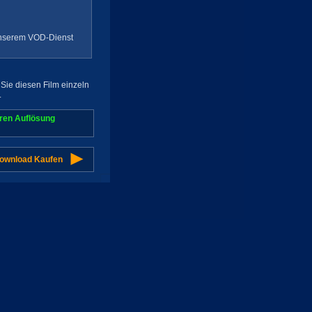
 unserem VOD-Dienst
Sie diesen Film einzeln
.
aren Auflösung
Download Kaufen