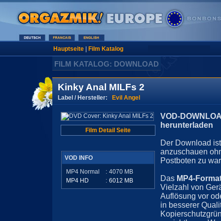
Hauptseite
|
Film Katalog
FILM KATALOG: DOWNLOAD
Kinky Anal MILFs 2
Label / Hersteller:
Evil Angel
VOD-DOWNLOAD 
herunterladen
Film Detail Seite
Der Download ist 
anzuschauen ohn
VOD INFO
Postboten zu war
MP4 Normal
:
4070
MB
Das
MP4-Forma
MP4 HD
:
6012
MB
Vielzahl von Ger
Auflösung vor ode
in besserer Quali
Kopierschutzgrün