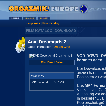
Hauptseite
|
Film Katalog
FILM KATALOG: DOWNLOAD
Anal Dreamgirls 2
Label / Hersteller:
Dream Girls
VOD-DOWNLOAD 
herunterladen
Film Detail Seite
Der Download ist 
anzuschauen ohn
VOD INFO
Postboten zu war
MP4 Normal
:
1057
MB
Das
MP4-Forma
Vielzahl von Ger
Auflösung vor ode
in besserer Quali
Kopierschutzgrün