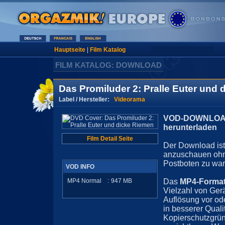
Hauptseite
|
Film Katalog
FILM KATALOG: DOWNLOAD
Das Promiluder 2: Pralle Euter und
Label / Hersteller:
Videorama
VOD-DOWNLOAD 
herunterladen
Film Detail Seite
Der Download ist 
anzuschauen ohn
Postboten zu war
VOD INFO
MP4 Normal
:
947
MB
Das
MP4-Forma
Vielzahl von Ger
Auflösung vor ode
in besserer Quali
Kopierschutzgrün