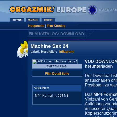
Hauptseite
|
Film Katalog
FILM KATALOG: DOWNLOAD
Machine Sex 24
Label / Hersteller:
Inflagranti
VOD-DOWNLOAD 
herunterladen
Film Detail Seite
Der Download ist 
anzuschauen ohn
Postboten zu war
VOD INFO
Das
MP4-Forma
MP4 Normal
:
994
MB
Vielzahl von Ger
Auflösung vor ode
in besserer Quali
Kopierschutzgrün