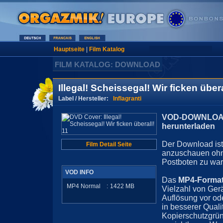
Hauptseite
|
Film Katalog
FILM KATALOG: DOWNLOAD
Illegal! Scheissegal! Wir ficken übera
Label / Hersteller:
Inflagranti
VOD-DOWNLOAD 
herunterladen
Der Download ist 
Film Detail Seite
anzuschauen ohn
Postboten zu war
VOD INFO
Das
MP4-Forma
MP4 Normal
:
1422
MB
Vielzahl von Ger
Auflösung vor ode
in besserer Quali
Kopierschutzgrün