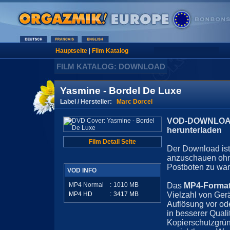
Hauptseite
|
Film Katalog
FILM KATALOG: DOWNLOAD
Yasmine - Bordel De Luxe
Label / Hersteller:
Marc Dorcel
VOD-DOWNLOAD 
herunterladen
Film Detail Seite
Der Download ist 
anzuschauen ohn
Postboten zu war
VOD INFO
MP4 Normal
:
1010
MB
Das
MP4-Forma
MP4 HD
:
3417
MB
Vielzahl von Ger
Auflösung vor ode
in besserer Quali
Kopierschutzgrün