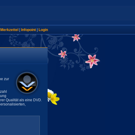
|
Merkzettel
|
Infopoint
|
Login
ne zur
lzahl
sung
rer Qualität als eine DVD.
rsonalisierten,