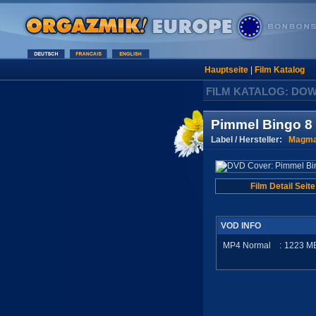
Hauptseite
|
Film Katalog
FILM KATALOG: DO
Pimmel Bingo 8
Label / Hersteller:
Magma
Film Detail Seite
VOD INFO
MP4 Normal
:
1223
M