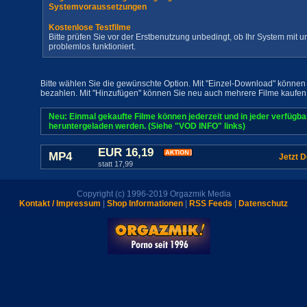
Systemvoraussetzungen
Kostenlose Testfilme
Bitte prüfen Sie vor der Erstbenutzung unbedingt, ob Ihr System mit
problemlos funktioniert.
Bitte wählen Sie die gewünschte Option. Mit "Einzel-Download" können 
bezahlen. Mit "Hinzufügen" können Sie neu auch mehrere Filme kaufen
Neu: Einmal gekaufte Filme können jederzeit und in jeder verfügb
heruntergeladen werden. (Siehe "VOD INFO" links)
EUR 16,19
MP4
Jetzt 
statt 17,99
Copyright (c) 1996-2019 Orgazmik Media
Kontakt / Impressum
|
Shop Informationen
|
RSS Feeds
|
Datenschutz