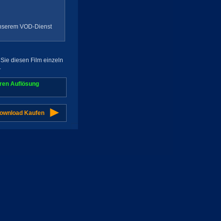
 unserem VOD-Dienst
Sie diesen Film einzeln
.
aren Auflösung
Download Kaufen