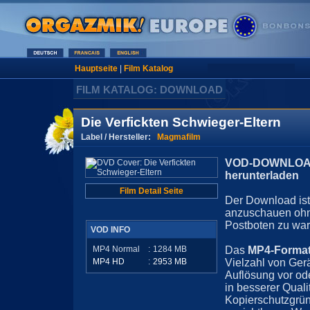
Hauptseite
|
Film Katalog
FILM KATALOG: DOWNLOAD
Die Verfickten Schwieger-Eltern
Label / Hersteller:
Magmafilm
VOD-DOWNLOAD 
herunterladen
Film Detail Seite
Der Download ist 
anzuschauen ohn
Postboten zu war
VOD INFO
MP4 Normal
:
1284
MB
Das
MP4-Forma
MP4 HD
:
2953
MB
Vielzahl von Ger
Auflösung vor ode
in besserer Quali
Kopierschutzgrün