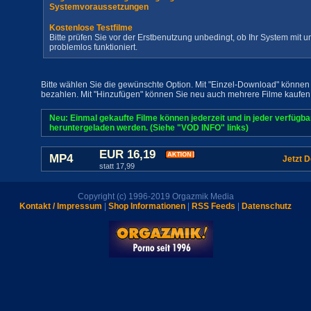
Systemvoraussetzungen
Kostenlose Testfilme
Bitte prüfen Sie vor der Erstbenutzung unbedingt, ob Ihr System mit
problemlos funktioniert.
Bitte wählen Sie die gewünschte Option. Mit "Einzel-Download" können 
bezahlen. Mit "Hinzufügen" können Sie neu auch mehrere Filme kaufen
Neu: Einmal gekaufte Filme können jederzeit und in jeder verfügb
heruntergeladen werden. (Siehe "VOD INFO" links)
EUR 16,19
MP4
Jetzt 
statt 17,99
Copyright (c) 1996-2019 Orgazmik Media
Kontakt / Impressum
|
Shop Informationen
|
RSS Feeds
|
Datenschutz