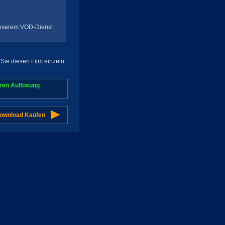
 unserem VOD-Dienst
Sie diesen Film einzeln
.
aren Auflösung
Download Kaufen