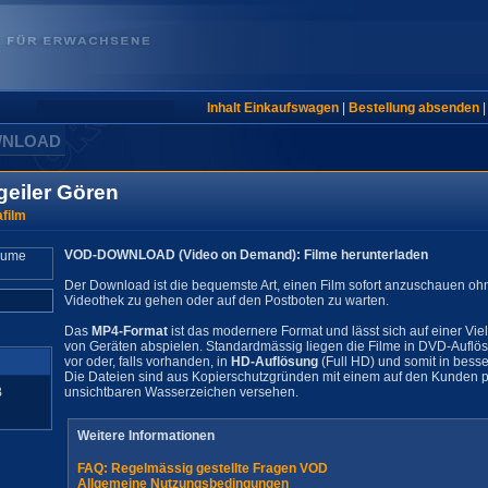
Inhalt Einkaufswagen
|
Bestellung absenden
WNLOAD
eiler Gören
film
VOD-DOWNLOAD (Video on Demand): Filme herunterladen
Der Download ist die bequemste Art, einen Film sofort anzuschauen oh
Videothek zu gehen oder auf den Postboten zu warten.
Das
MP4-Format
ist das modernere Format und lässt sich auf einer Vie
von Geräten abspielen. Standardmässig liegen die Filme in DVD-Auflö
vor oder, falls vorhanden, in
HD-Auflösung
(Full HD) und somit in besse
Die Dateien sind aus Kopierschutzgründen mit einem auf den Kunden pe
B
unsichtbaren Wasserzeichen versehen.
Weitere Informationen
FAQ: Regelmässig gestellte Fragen VOD
Allgemeine Nutzungsbedingungen