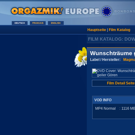
Hauptseite
|
Film Katalog
FILM KATALOG: DO
Wunschträume g
Label / Hersteller:
Magma
Film Detail Seite
VOD INFO
MP4 Normal
:
1116
M