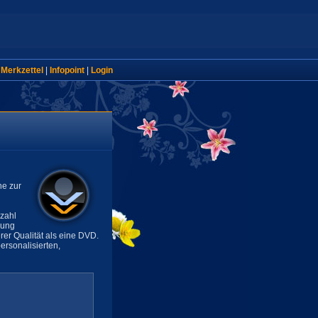
|
Merkzettel
|
Infopoint
|
Login
ne zur
lzahl
sung
rer Qualität als eine DVD.
rsonalisierten,