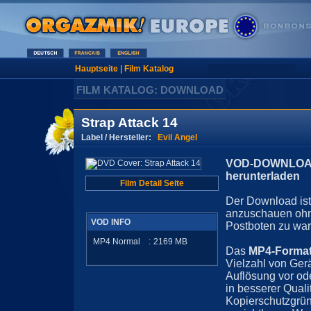
Hauptseite
|
Film Katalog
FILM KATALOG: DOWNLOAD
Strap Attack 14
Label / Hersteller:
Evil Angel
VOD-DOWNLOAD 
herunterladen
Film Detail Seite
Der Download ist 
anzuschauen ohn
VOD INFO
Postboten zu war
MP4 Normal
:
2169
MB
Das
MP4-Forma
Vielzahl von Ger
Auflösung vor ode
in besserer Quali
Kopierschutzgrün